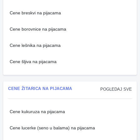
Cene breskvi na pijacama
Cene borovnice na pijacama
Cene lešnika na pijacama
Cene šljiva na pijacama
CENE ŽITARICA NA PIJACAMA
POGLEDAJ SVE
Cene kukuruza na pijacama
Cene lucerke (seno u balama) na pijacama