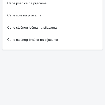
Cene pšenice na pijacama
Cene soje na pijacama
Cene stočnog ječma na pijacama
Cene stočnog brašna na pijacama