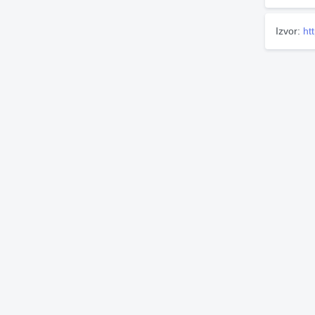
Izvor:
ht