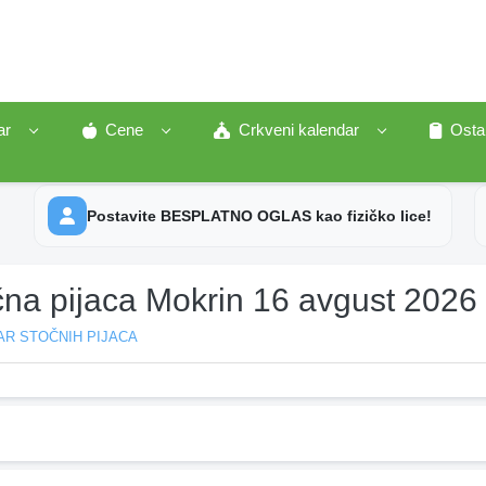
ar
Cene
Crkveni kalendar
Osta
Postavite BESPLATNO OGLAS kao fizičko lice!
čna pijaca Mokrin 16 avgust 2026
AR STOČNIH PIJACA