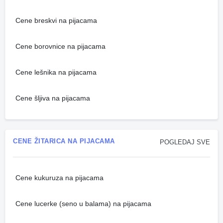
Cene breskvi na pijacama
Cene borovnice na pijacama
Cene lešnika na pijacama
Cene šljiva na pijacama
CENE ŽITARICA NA PIJACAMA
POGLEDAJ SVE
Cene kukuruza na pijacama
Cene lucerke (seno u balama) na pijacama