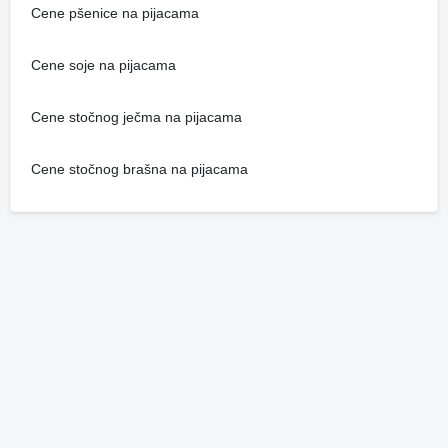
Cene pšenice na pijacama
Cene soje na pijacama
Cene stočnog ječma na pijacama
Cene stočnog brašna na pijacama