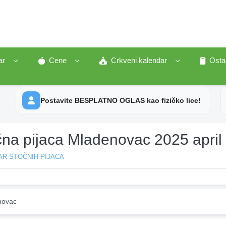
ar
Cene
Crkveni kalendar
Osta
Postavite BESPLATNO OGLAS kao fizičko lice!
čna pijaca Mladenovac 2025 april
AR STOČNIH PIJACA
novac