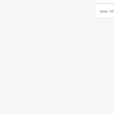
Izvor:
ht