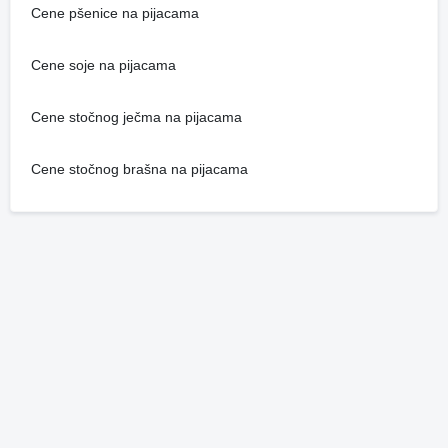
Cene pšenice na pijacama
Cene soje na pijacama
Cene stočnog ječma na pijacama
Cene stočnog brašna na pijacama