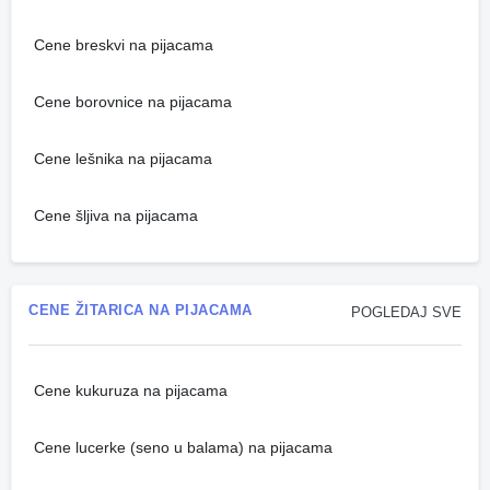
Cene breskvi na pijacama
Cene borovnice na pijacama
Cene lešnika na pijacama
Cene šljiva na pijacama
CENE ŽITARICA NA PIJACAMA
POGLEDAJ SVE
Cene kukuruza na pijacama
Cene lucerke (seno u balama) na pijacama