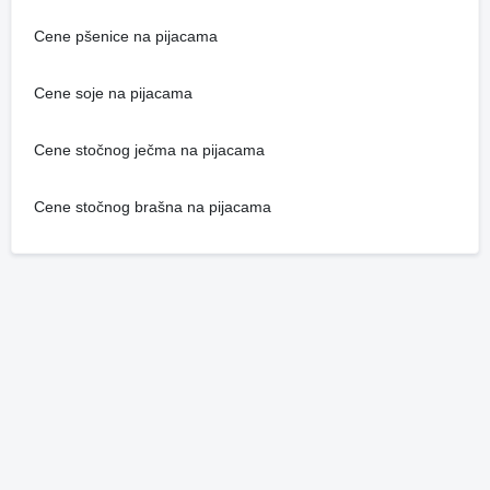
Cene pšenice na pijacama
Cene soje na pijacama
Cene stočnog ječma na pijacama
Cene stočnog brašna na pijacama