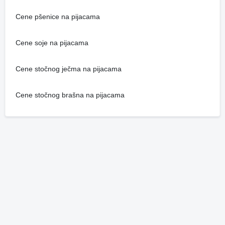
Cene pšenice na pijacama
Cene soje na pijacama
Cene stočnog ječma na pijacama
Cene stočnog brašna na pijacama