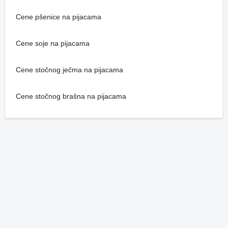
Cene pšenice na pijacama
Cene soje na pijacama
Cene stočnog ječma na pijacama
Cene stočnog brašna na pijacama