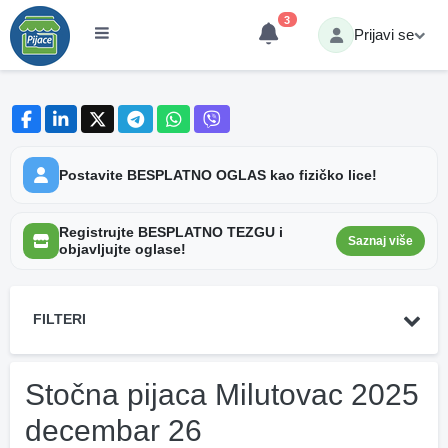
3
Prijavi se
Postavite BESPLATNO OGLAS kao fizičko lice!
Registrujte BESPLATNO TEZGU i
Saznaj više
objavljujte oglase!
FILTERI
Stočna pijaca Milutovac 2025
decembar 26