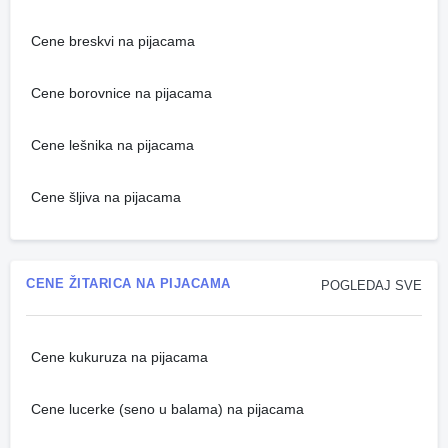
Cene breskvi na pijacama
Cene borovnice na pijacama
Cene lešnika na pijacama
Cene šljiva na pijacama
CENE ŽITARICA NA PIJACAMA
POGLEDAJ SVE
Cene kukuruza na pijacama
Cene lucerke (seno u balama) na pijacama