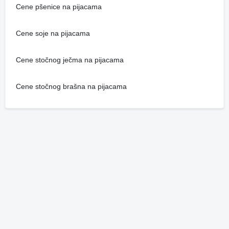
Cene pšenice na pijacama
Cene soje na pijacama
Cene stočnog ječma na pijacama
Cene stočnog brašna na pijacama