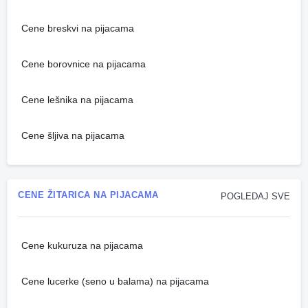
Cene breskvi na pijacama
Cene borovnice na pijacama
Cene lešnika na pijacama
Cene šljiva na pijacama
CENE ŽITARICA NA PIJACAMA
POGLEDAJ SVE
Cene kukuruza na pijacama
Cene lucerke (seno u balama) na pijacama