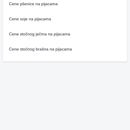
Cene pšenice na pijacama
Cene soje na pijacama
Cene stočnog ječma na pijacama
Cene stočnog brašna na pijacama