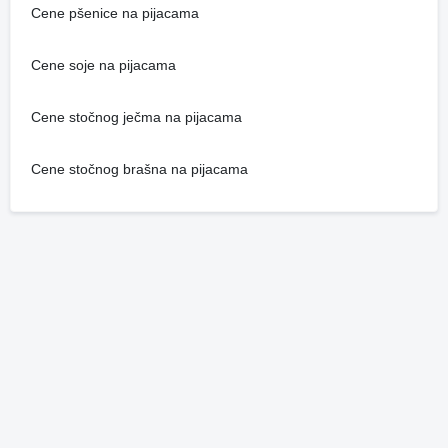
Cene pšenice na pijacama
Cene soje na pijacama
Cene stočnog ječma na pijacama
Cene stočnog brašna na pijacama