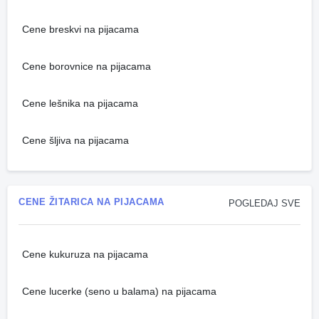
Cene breskvi na pijacama
Cene borovnice na pijacama
Cene lešnika na pijacama
Cene šljiva na pijacama
CENE ŽITARICA NA PIJACAMA
POGLEDAJ SVE
Cene kukuruza na pijacama
Cene lucerke (seno u balama) na pijacama