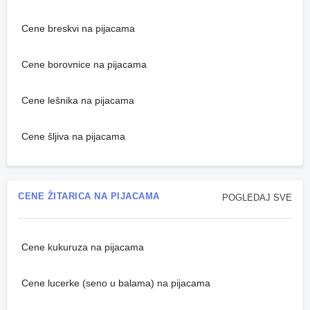
Cene breskvi na pijacama
Cene borovnice na pijacama
Cene lešnika na pijacama
Cene šljiva na pijacama
CENE ŽITARICA NA PIJACAMA
POGLEDAJ SVE
Cene kukuruza na pijacama
Cene lucerke (seno u balama) na pijacama