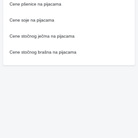
Cene pšenice na pijacama
Cene soje na pijacama
Cene stočnog ječma na pijacama
Cene stočnog brašna na pijacama