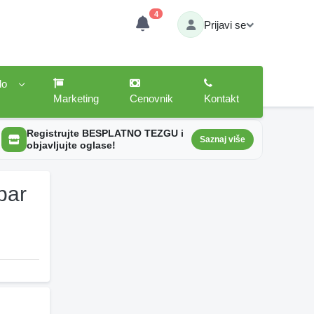
4
Prijavi se
lo
Marketing
Cenovnik
Kontakt
Registrujte BESPLATNO TEZGU i
Saznaj više
objavljujte oglase!
bar