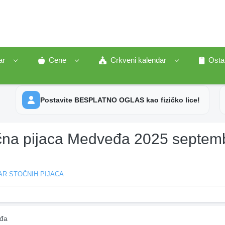
ar
Cene
Crkveni kalendar
Osta
Postavite BESPLATNO OGLAS kao fizičko lice!
čna pijaca Medveđa 2025 septem
AR STOČNIH PIJACA
đa