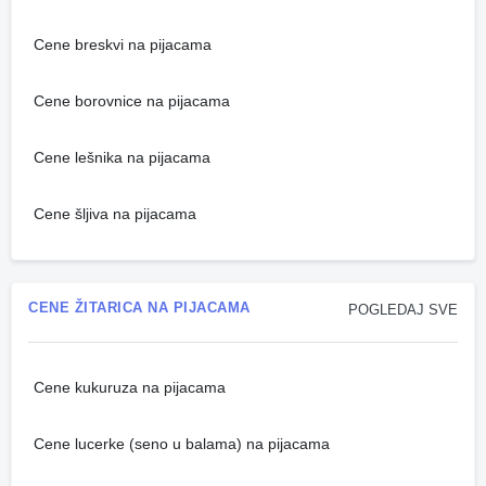
Cene breskvi na pijacama
Cene borovnice na pijacama
Cene lešnika na pijacama
Cene šljiva na pijacama
CENE ŽITARICA NA PIJACAMA
POGLEDAJ SVE
Cene kukuruza na pijacama
Cene lucerke (seno u balama) na pijacama