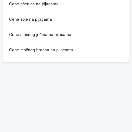
Cene pšenice na pijacama
Cene soje na pijacama
Cene stočnog ječma na pijacama
Cene stočnog brašna na pijacama