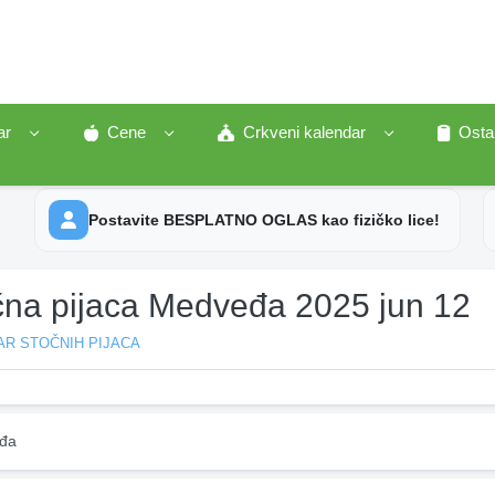
ar
Cene
Crkveni kalendar
Osta
Postavite BESPLATNO OGLAS kao fizičko lice!
čna pijaca Medveđa 2025 jun 12
AR STOČNIH PIJACA
đa