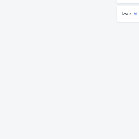
Izvor:
ht