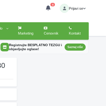
4
Prijavi se
lo
Marketing
Cenovnik
Kontakt
Registrujte BESPLATNO TEZGU i
Saznaj više
objavljujte oglase!
30