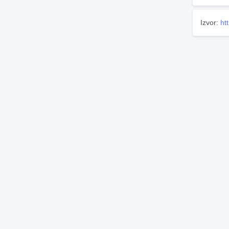
Izvor:
ht