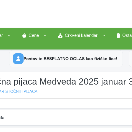
ar
Cene
Crkveni kalendar
Osta
Postavite BESPLATNO OGLAS kao fizičko lice!
čna pijaca Medveđa 2025 januar 
AR STOČNIH PIJACA
đa