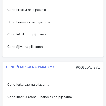
Cene breskvi na pijacama
Cene borovnice na pijacama
Cene lešnika na pijacama
Cene šljiva na pijacama
CENE ŽITARICA NA PIJACAMA
POGLEDAJ SVE
Cene kukuruza na pijacama
Cene lucerke (seno u balama) na pijacama