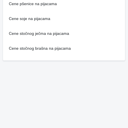
Cene pšenice na pijacama
Cene soje na pijacama
Cene stočnog ječma na pijacama
Cene stočnog brašna na pijacama