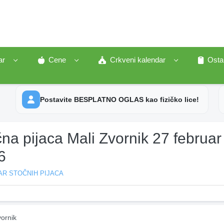
ar
Cene
Crkveni kalendar
Osta
Postavite BESPLATNO OGLAS kao fizičko lice!
na pijaca Mali Zvornik 27 februar
6
AR STOČNIH PIJACA
ornik