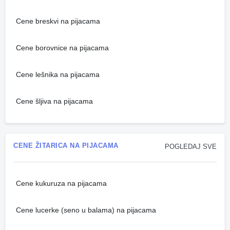
Cene breskvi na pijacama
Cene borovnice na pijacama
Cene lešnika na pijacama
Cene šljiva na pijacama
CENE ŽITARICA NA PIJACAMA
POGLEDAJ SVE
Cene kukuruza na pijacama
Cene lucerke (seno u balama) na pijacama