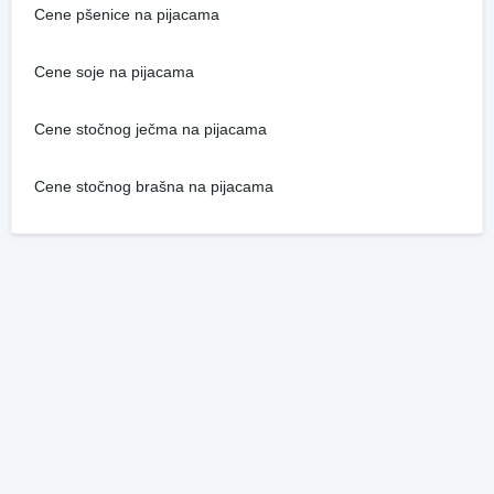
Cene pšenice na pijacama
Cene soje na pijacama
Cene stočnog ječma na pijacama
Cene stočnog brašna na pijacama