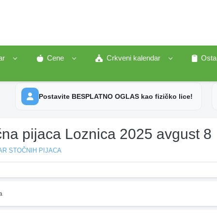
ar
Cene
Crkveni kalendar
Osta
Postavite BESPLATNO OGLAS kao fizičko lice!
čna pijaca Loznica 2025 avgust 8
AR STOČNIH PIJACA
a