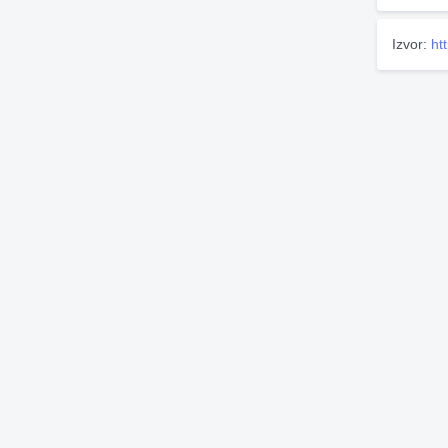
Izvor:
ht