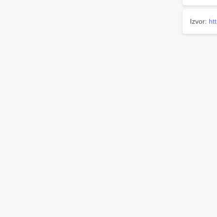
Izvor:
ht