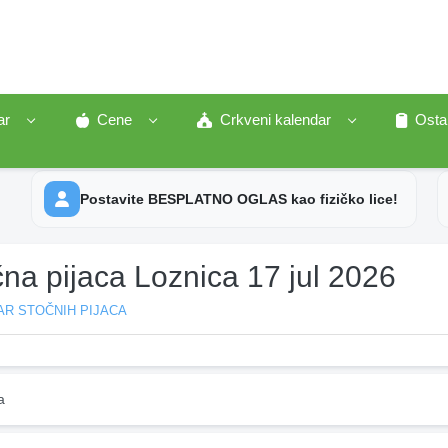
ar
Cene
Crkveni kalendar
Osta
Postavite BESPLATNO OGLAS kao fizičko lice!
na pijaca Loznica 17 jul 2026
AR STOČNIH PIJACA
a