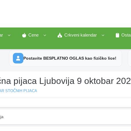
ar
Cene
Crkveni kalendar
Osta
Postavite BESPLATNO OGLAS kao fizičko lice!
na pijaca Ljubovija 9 oktobar 20
AR STOČNIH PIJACA
ja