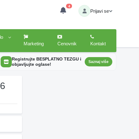
4
Prijavi se
lo
Marketing
Cenovnik
Kontakt
Registrujte BESPLATNO TEZGU i
Saznaj više
objavljujte oglase!
26