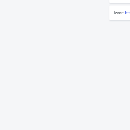
Izvor:
ht