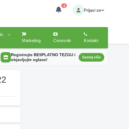
4
Prijavi se
lo
Marketing
Cenovnik
Kontakt
Registrujte BESPLATNO TEZGU i
Saznaj više
objavljujte oglase!
22