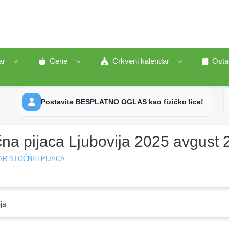
ar
Cene
Crkveni kalendar
Osta
Postavite BESPLATNO OGLAS kao fizičko lice!
na pijaca Ljubovija 2025 avgust 
AR STOČNIH PIJACA
ja