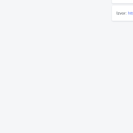
Izvor:
ht