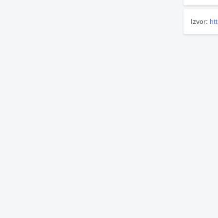
Izvor:
ht