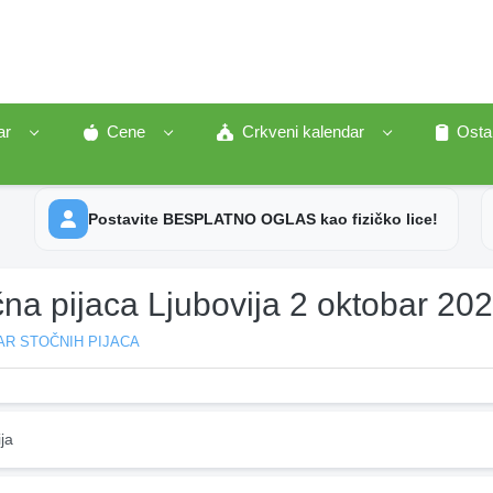
ar
Cene
Crkveni kalendar
Osta
Postavite BESPLATNO OGLAS kao fizičko lice!
na pijaca Ljubovija 2 oktobar 20
AR STOČNIH PIJACA
ja