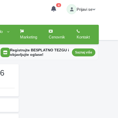
4
Prijavi se
lo
Marketing
Cenovnik
Kontakt
Registrujte BESPLATNO TEZGU i
Saznaj više
objavljujte oglase!
26