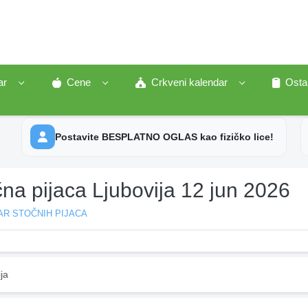
ar
Cene
Crkveni kalendar
Osta
Postavite BESPLATNO OGLAS kao fizičko lice!
na pijaca Ljubovija 12 jun 2026
AR STOČNIH PIJACA
ja