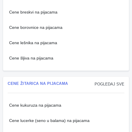
Cene breskvi na pijacama
Cene borovnice na pijacama
Cene lešnika na pijacama
Cene šljiva na pijacama
CENE ŽITARICA NA PIJACAMA
POGLEDAJ SVE
Cene kukuruza na pijacama
Cene lucerke (seno u balama) na pijacama