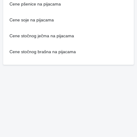
Cene pšenice na pijacama
Cene soje na pijacama
Cene stočnog ječma na pijacama
Cene stočnog brašna na pijacama