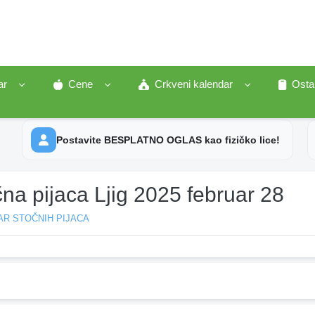
ar
Cene
Crkveni kalendar
Osta
Postavite BESPLATNO OGLAS kao fizičko lice!
na pijaca Ljig 2025 februar 28
AR STOČNIH PIJACA