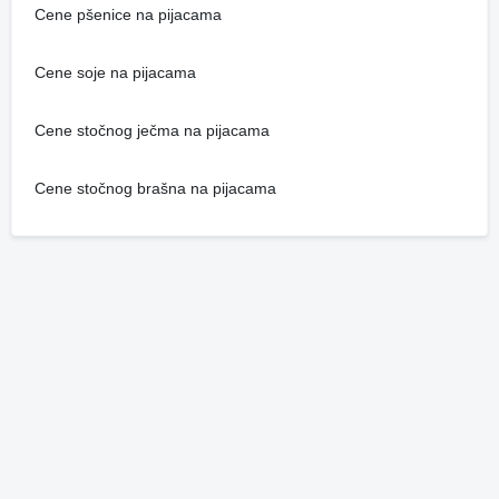
Cene pšenice na pijacama
Cene soje na pijacama
Cene stočnog ječma na pijacama
Cene stočnog brašna na pijacama