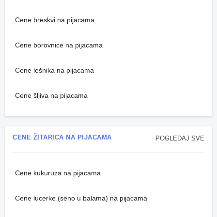
Cene breskvi na pijacama
Cene borovnice na pijacama
Cene lešnika na pijacama
Cene šljiva na pijacama
CENE ŽITARICA NA PIJACAMA
POGLEDAJ SVE
Cene kukuruza na pijacama
Cene lucerke (seno u balama) na pijacama