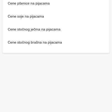
Cene pšenice na pijacama
Cene soje na pijacama
Cene stočnog ječma na pijacama
Cene stočnog brašna na pijacama