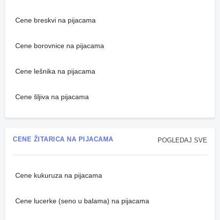
Cene breskvi na pijacama
Cene borovnice na pijacama
Cene lešnika na pijacama
Cene šljiva na pijacama
CENE ŽITARICA NA PIJACAMA
POGLEDAJ SVE
Cene kukuruza na pijacama
Cene lucerke (seno u balama) na pijacama