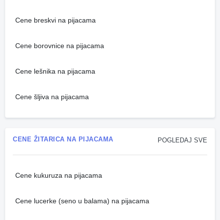
Cene breskvi na pijacama
Cene borovnice na pijacama
Cene lešnika na pijacama
Cene šljiva na pijacama
CENE ŽITARICA NA PIJACAMA
POGLEDAJ SVE
Cene kukuruza na pijacama
Cene lucerke (seno u balama) na pijacama