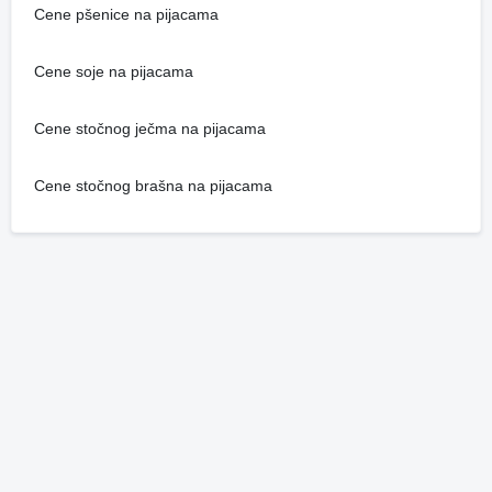
Cene pšenice na pijacama
Cene soje na pijacama
Cene stočnog ječma na pijacama
Cene stočnog brašna na pijacama