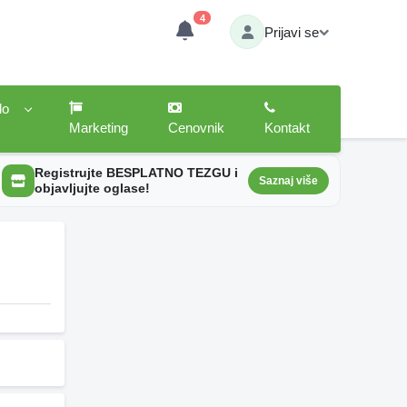
4
Prijavi se
lo
Marketing
Cenovnik
Kontakt
Registrujte BESPLATNO TEZGU i
Saznaj više
objavljujte oglase!
6