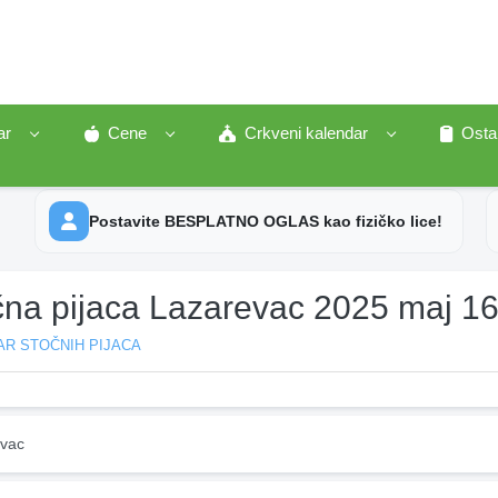
ar
Cene
Crkveni kalendar
Osta
Postavite BESPLATNO OGLAS kao fizičko lice!
čna pijaca Lazarevac 2025 maj 1
AR STOČNIH PIJACA
vac