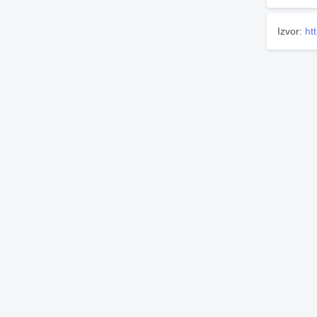
Izvor:
ht