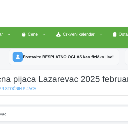
ar
Cene
Crkveni kalendar
Osta
Postavite BESPLATNO OGLAS kao fizičko lice!
čna pijaca Lazarevac 2025 februa
AR STOČNIH PIJACA
vac