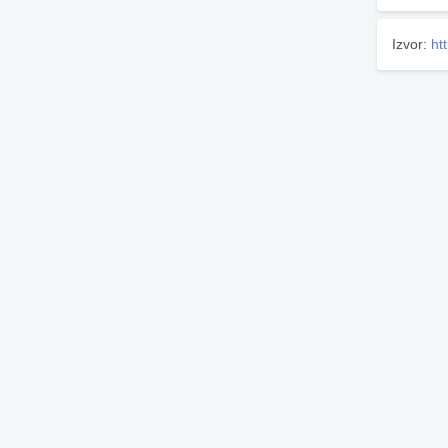
Izvor:
ht