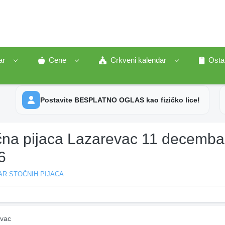
ar
Cene
Crkveni kalendar
Osta
Postavite BESPLATNO OGLAS kao fizičko lice!
čna pijaca Lazarevac 11 decemba
6
AR STOČNIH PIJACA
vac