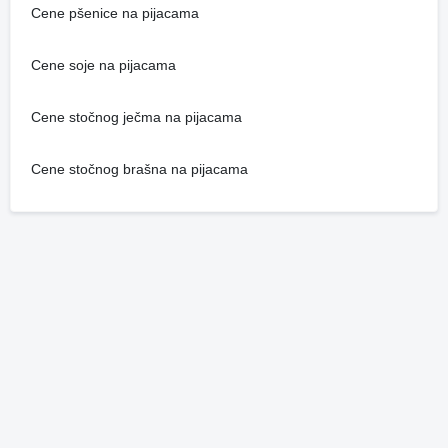
Cene pšenice na pijacama
Cene soje na pijacama
Cene stočnog ječma na pijacama
Cene stočnog brašna na pijacama