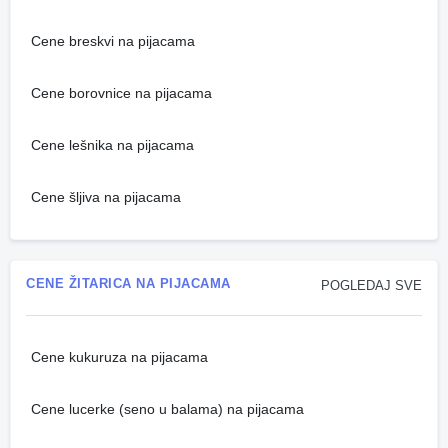
Cene breskvi na pijacama
Cene borovnice na pijacama
Cene lešnika na pijacama
Cene šljiva na pijacama
CENE ŽITARICA NA PIJACAMA
POGLEDAJ SVE
Cene kukuruza na pijacama
Cene lucerke (seno u balama) na pijacama