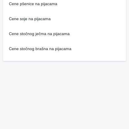
Cene pšenice na pijacama
Cene soje na pijacama
Cene stočnog ječma na pijacama
Cene stočnog brašna na pijacama