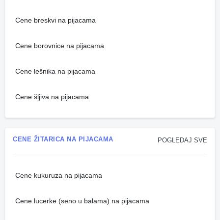
Cene breskvi na pijacama
Cene borovnice na pijacama
Cene lešnika na pijacama
Cene šljiva na pijacama
CENE ŽITARICA NA PIJACAMA
POGLEDAJ SVE
Cene kukuruza na pijacama
Cene lucerke (seno u balama) na pijacama