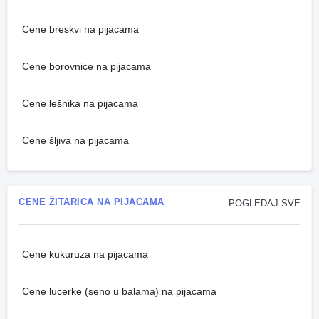
Cene breskvi na pijacama
Cene borovnice na pijacama
Cene lešnika na pijacama
Cene šljiva na pijacama
CENE ŽITARICA NA PIJACAMA
POGLEDAJ SVE
Cene kukuruza na pijacama
Cene lucerke (seno u balama) na pijacama