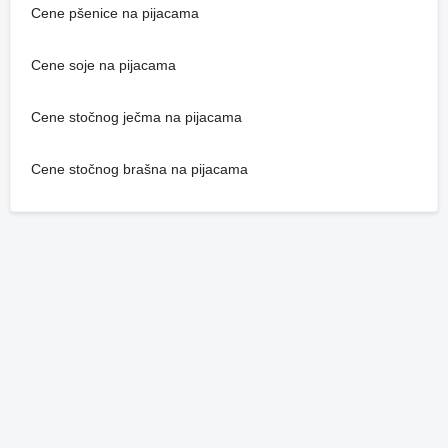
Cene pšenice na pijacama
Cene soje na pijacama
Cene stočnog ječma na pijacama
Cene stočnog brašna na pijacama