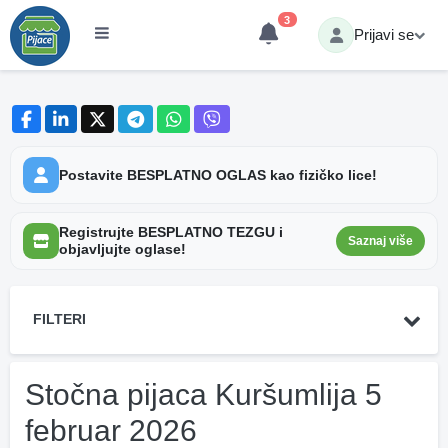
3
Prijavi se
Postavite BESPLATNO OGLAS kao fizičko lice!
Registrujte BESPLATNO TEZGU i
Saznaj više
objavljujte oglase!
FILTERI
Stočna pijaca Kuršumlija 5
februar 2026