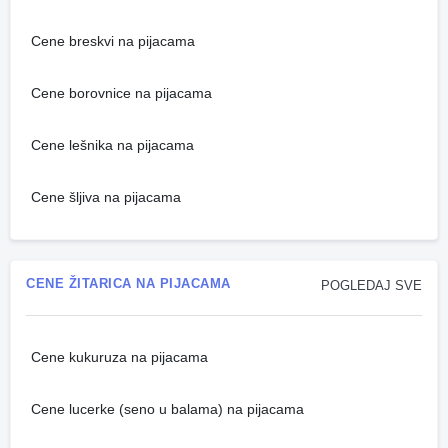
Cene breskvi na pijacama
Cene borovnice na pijacama
Cene lešnika na pijacama
Cene šljiva na pijacama
CENE ŽITARICA NA PIJACAMA
POGLEDAJ SVE
Cene kukuruza na pijacama
Cene lucerke (seno u balama) na pijacama