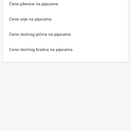
Cene pšenice na pijacama
Cene soje na pijacama
Cene stočnog ječma na pijacama
Cene stočnog brašna na pijacama