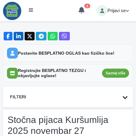
3
Prijavi se
Postavite BESPLATNO OGLAS kao fizičko lice!
Registrujte BESPLATNO TEZGU i
Saznaj više
objavljujte oglase!
FILTERI
Stočna pijaca Kuršumlija
2025 novembar 27