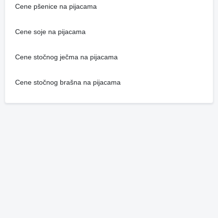
Cene pšenice na pijacama
Cene soje na pijacama
Cene stočnog ječma na pijacama
Cene stočnog brašna na pijacama