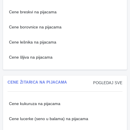
Cene breskvi na pijacama
Cene borovnice na pijacama
Cene lešnika na pijacama
Cene šljiva na pijacama
CENE ŽITARICA NA PIJACAMA
POGLEDAJ SVE
Cene kukuruza na pijacama
Cene lucerke (seno u balama) na pijacama