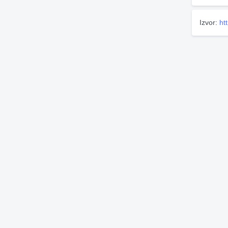
Izvor:
ht