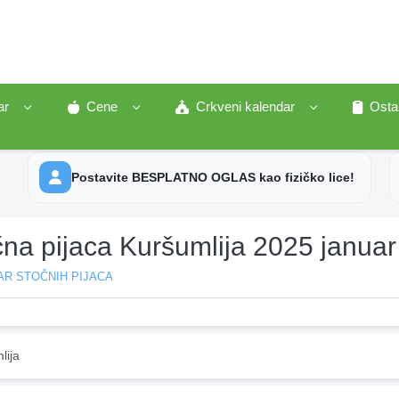
ar
Cene
Crkveni kalendar
Osta
Postavite BESPLATNO OGLAS kao fizičko lice!
na pijaca Kuršumlija 2025 januar
AR STOČNIH PIJACA
lija