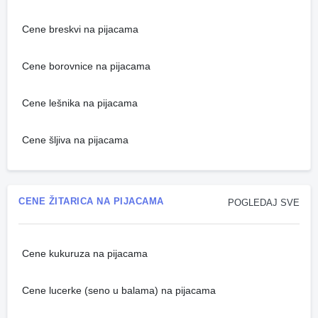
Cene breskvi na pijacama
Cene borovnice na pijacama
Cene lešnika na pijacama
Cene šljiva na pijacama
CENE ŽITARICA NA PIJACAMA
POGLEDAJ SVE
Cene kukuruza na pijacama
Cene lucerke (seno u balama) na pijacama