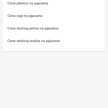
Cene pšenice na pijacama
Cene soje na pijacama
Cene stočnog ječma na pijacama
Cene stočnog brašna na pijacama