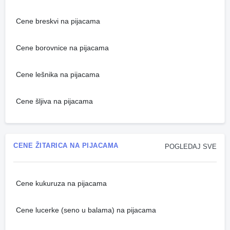
Cene breskvi na pijacama
Cene borovnice na pijacama
Cene lešnika na pijacama
Cene šljiva na pijacama
CENE ŽITARICA NA PIJACAMA
POGLEDAJ SVE
Cene kukuruza na pijacama
Cene lucerke (seno u balama) na pijacama