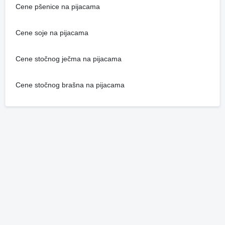
Cene pšenice na pijacama
Cene soje na pijacama
Cene stočnog ječma na pijacama
Cene stočnog brašna na pijacama