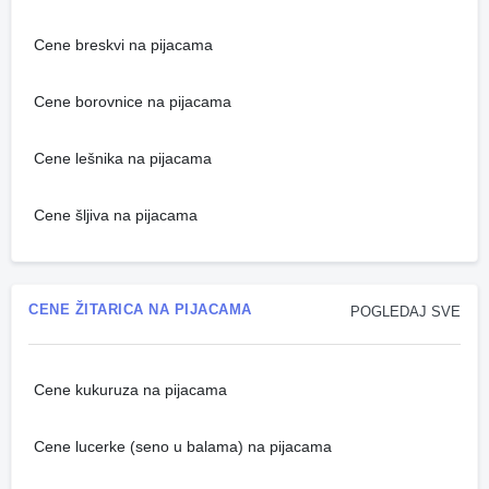
Cene breskvi na pijacama
Cene borovnice na pijacama
Cene lešnika na pijacama
Cene šljiva na pijacama
CENE ŽITARICA NA PIJACAMA
POGLEDAJ SVE
Cene kukuruza na pijacama
Cene lucerke (seno u balama) na pijacama