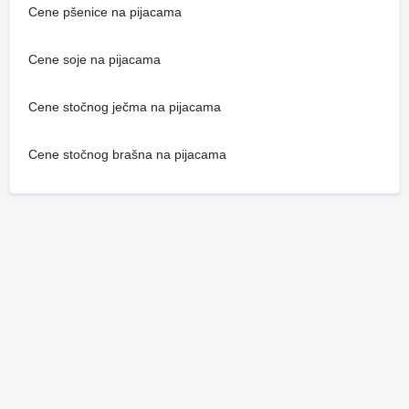
Cene pšenice na pijacama
Cene soje na pijacama
Cene stočnog ječma na pijacama
Cene stočnog brašna na pijacama