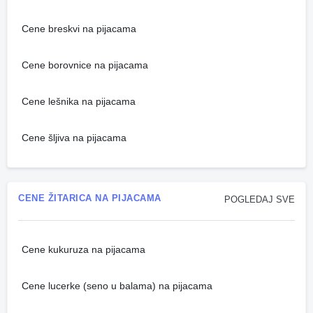
Cene breskvi na pijacama
Cene borovnice na pijacama
Cene lešnika na pijacama
Cene šljiva na pijacama
CENE ŽITARICA NA PIJACAMA
POGLEDAJ SVE
Cene kukuruza na pijacama
Cene lucerke (seno u balama) na pijacama