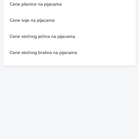
Cene pšenice na pijacama
Cene soje na pijacama
Cene stočnog ječma na pijacama
Cene stočnog brašna na pijacama