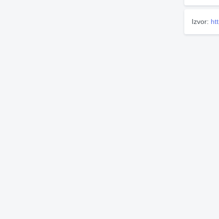
Izvor:
ht