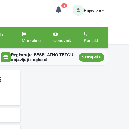
4
Prijavi se
lo
Marketing
Cenovnik
Kontakt
Registrujte BESPLATNO TEZGU i
Saznaj više
objavljujte oglase!
6