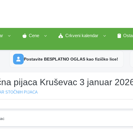
ar
Cene
Crkveni kalendar
Osta
Postavite BESPLATNO OGLAS kao fizičko lice!
čna pijaca Kruševac 3 januar 202
AR STOČNIH PIJACA
ac