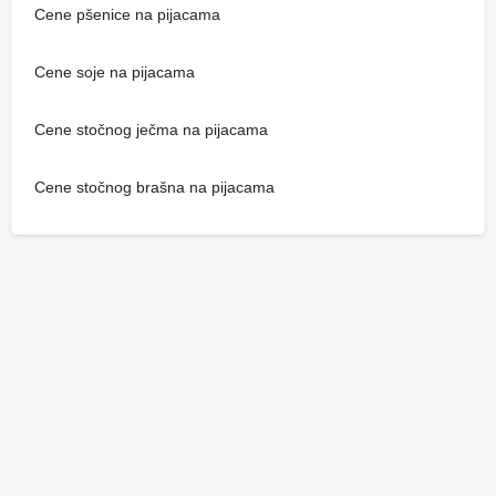
Cene pšenice na pijacama
Cene soje na pijacama
Cene stočnog ječma na pijacama
Cene stočnog brašna na pijacama