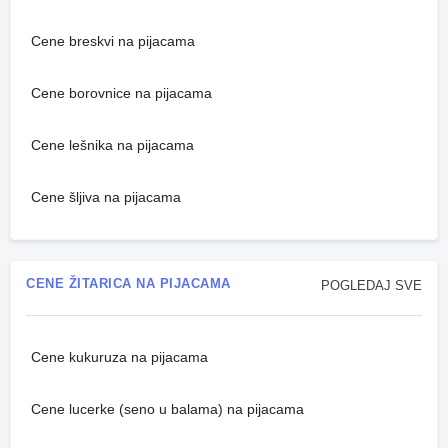
Cene breskvi na pijacama
Cene borovnice na pijacama
Cene lešnika na pijacama
Cene šljiva na pijacama
CENE ŽITARICA NA PIJACAMA
POGLEDAJ SVE
Cene kukuruza na pijacama
Cene lucerke (seno u balama) na pijacama