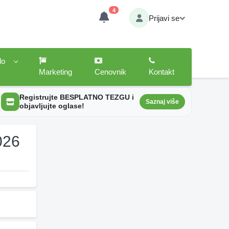
4
Prijavi se
lo
Marketing
Cenovnik
Kontakt
Registrujte BESPLATNO TEZGU i
Saznaj više
objavljujte oglase!
026