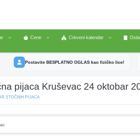
ar
Cene
Crkveni kalendar
Osta
Postavite BESPLATNO OGLAS kao fizičko lice!
čna pijaca Kruševac 24 oktobar 2
AR STOČNIH PIJACA
ac