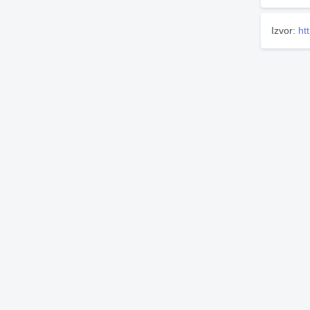
Izvor:
ht