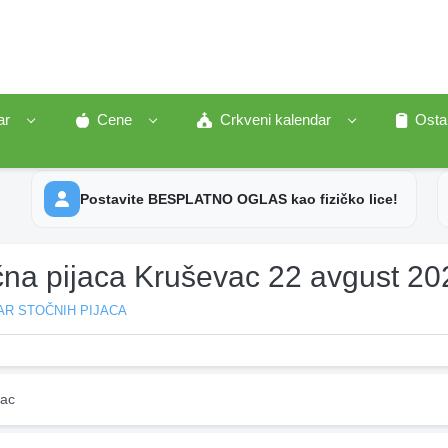
ar
Cene
Crkveni kalendar
Osta
Postavite BESPLATNO OGLAS kao fizičko lice!
čna pijaca Kruševac 22 avgust 20
AR STOČNIH PIJACA
ac