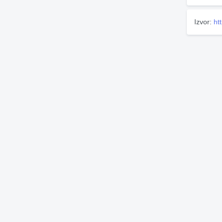
Izvor:
ht