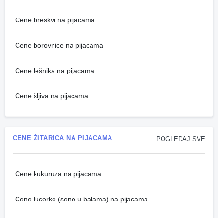
Cene breskvi na pijacama
Cene borovnice na pijacama
Cene lešnika na pijacama
Cene šljiva na pijacama
CENE ŽITARICA NA PIJACAMA
POGLEDAJ SVE
Cene kukuruza na pijacama
Cene lucerke (seno u balama) na pijacama