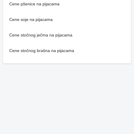
Cene pšenice na pijacama
Cene soje na pijacama
Cene stočnog ječma na pijacama
Cene stočnog brašna na pijacama