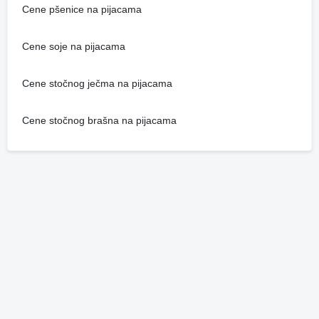
Cene pšenice na pijacama
Cene soje na pijacama
Cene stočnog ječma na pijacama
Cene stočnog brašna na pijacama