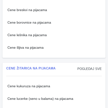
Cene breskvi na pijacama
Cene borovnice na pijacama
Cene lešnika na pijacama
Cene šljiva na pijacama
CENE ŽITARICA NA PIJACAMA
POGLEDAJ SVE
Cene kukuruza na pijacama
Cene lucerke (seno u balama) na pijacama