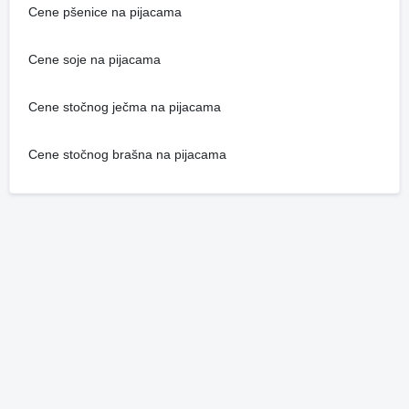
Cene pšenice na pijacama
Cene soje na pijacama
Cene stočnog ječma na pijacama
Cene stočnog brašna na pijacama