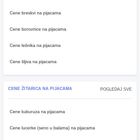
Cene breskvi na pijacama
Cene borovnice na pijacama
Cene lešnika na pijacama
Cene šljiva na pijacama
CENE ŽITARICA NA PIJACAMA
POGLEDAJ SVE
Cene kukuruza na pijacama
Cene lucerke (seno u balama) na pijacama